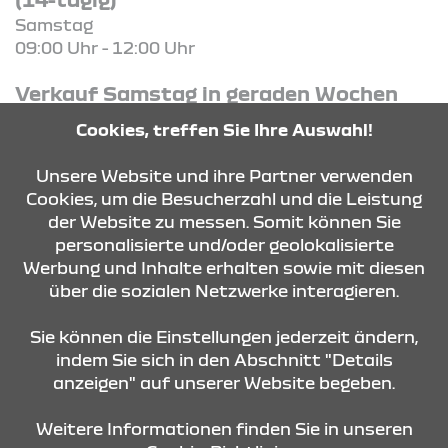
Samstag
09:00 Uhr - 12:00 Uhr
Verkauf Samstag in geraden Wochen
(14-tägig)
Cookies, treffen Sie Ihre Auswahl!
Samstag
10:00 Uhr - 13:00 Uhr
Unsere Website und ihre Partner verwenden
Cookies, um die Besucherzahl und die Leistung
der Website zu messen. Somit können Sie
KONTAKT & ANFAHRT
personalisierte und/oder geolokalisierte
Werbung und Inhalte erhalten sowie mit diesen
über die sozialen Netzwerke interagieren.
ÖFFNUNGSZEITEN
Sie können die Einstellungen jederzeit ändern,
indem Sie sich in den Abschnitt "Details
anzeigen" auf unserer Website begeben.
STANDORTE
Weitere Informationen finden Sie in unseren