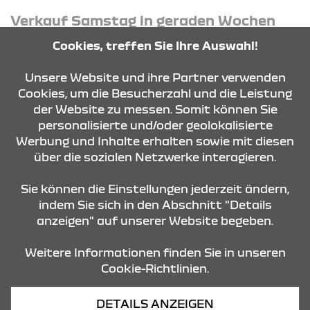
Verkauf Samstag in geraden Wochen
(14-tägig)
Cookies, treffen Sie Ihre Auswahl!
Samstag
10:00 Uhr - 13:00 Uhr
Unsere Website und ihre Partner verwenden
Cookies, um die Besucherzahl und die Leistung
der Website zu messen. Somit können Sie
KONTAKT & ANFAHRT
personalisierte und/oder geolokalisierte
Werbung und Inhalte erhalten sowie mit diesen
über die sozialen Netzwerke interagieren.
ÖFFNUNGSZEITEN
Sie können die Einstellungen jederzeit ändern,
indem Sie sich in den Abschnitt "Details
anzeigen" auf unserer Website begeben.
STANDORTE
Weitere Informationen finden Sie in unseren
Cookie-Richtlinien.
Datenschutz
DETAILS ANZEIGEN