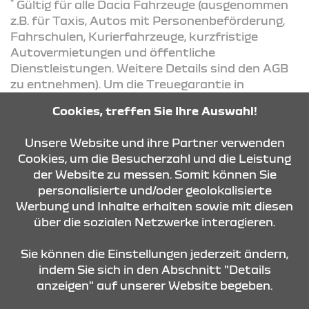
*
Gültig für alle Dacia Fahrzeuge (ausgenommen
z.B. für Taxis, Autos mit Personenbeförderung,
Fahrschulen, Kurierfahrzeuge, kurzfristige
Autovermietungen und öffentliche
Dienstleistungen. Weitere Details sind den AGB
zu entnehmen). Um die Treuegarantie in
Anspruch nehmen zu können, muss Ihr Fahrzeug
Cookies, treffen Sie Ihre Auswahl!
lückenlos nach Herstellervorgaben gewartet
worden sein.
Unsere Website und ihre Partner verwenden
Cookies, um die Besucherzahl und die Leistung
der Website zu messen. Somit können Sie
KONTAKT & ANFAHRT
personalisierte und/oder geolokalisierte
Werbung und Inhalte erhalten sowie mit diesen
über die sozialen Netzwerke interagieren.
ÖFFNUNGSZEITEN
Sie können die Einstellungen jederzeit ändern,
indem Sie sich in den Abschnitt "Details
anzeigen" auf unserer Website begeben.
STANDORTE